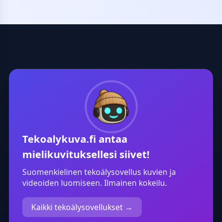
korostavat värikkäitä
täydellisesti pe
yksityiskohtia. Voit hyödyntää
profiilikuvaksi, u
samaa rakennetta mille tahansa
tai piristykseksi
toimialalle: vaihda vain
Tekoäly hoitaa 
vaatealan tilalle esimerkiksi
taiteellisen työ
ravintola-ala tai
säilyttäen silti 
kauneudenhoito, ja saat heti
tunnistettavuud
uusia, visuaalisesti vaikuttavia
vaihtoehtoja.
Tekoalykuva.fi
antaa
mielikuvituksellesi siivet!
Suomenkielinen tekoälysovellus kuvien ja
videoiden luomiseen. Ilmainen kokeilu.
Kaikki tekoälysovellukset →