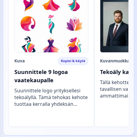
Kuva
Kuvanmuokkaus
Kopioi & käytä
Suunnittele 9 logoa
Tekoäly karik
vaatekaupalle
Tällä kehotteel
tavallisen valok
Suunnittele logo yrityksellesi
ammattimaiseksi
tekoälyllä. Tämä tehokas kehote
karikatyyriksi, 
tuottaa kerralla yhdeksän
henkilön persoo
tekstitöntä ja modernia
hyväntuulisen li
logokonseptia, mikä nopeuttaa
Lopputuloksena
brändin ideointia. Selkeä 3x3-
herättävä ja ko
ruudukko ja valkoinen tausta
karikatyyri, joka