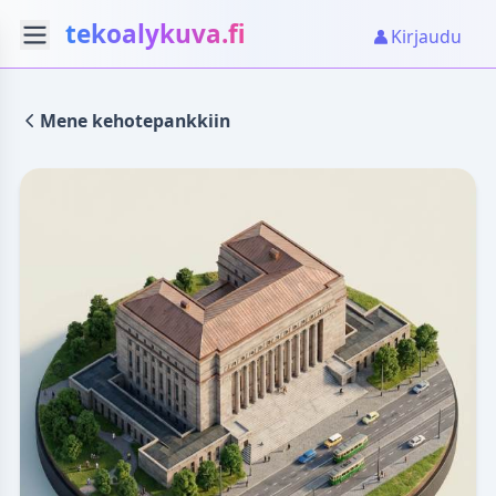
tekoalykuva.fi
Kirjaudu
Mene kehotepankkiin