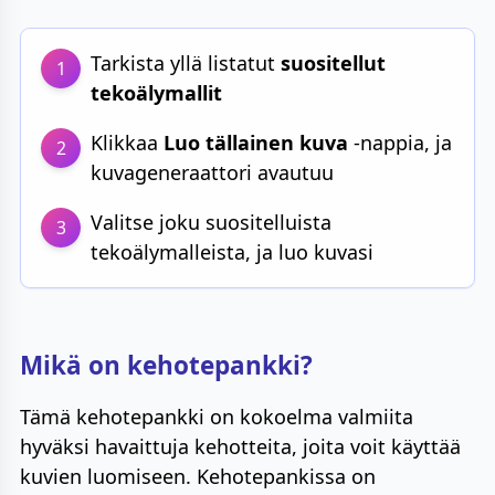
Tarkista yllä listatut
suositellut
1
tekoälymallit
Klikkaa
Luo tällainen kuva
-nappia, ja
2
kuvageneraattori avautuu
Valitse joku suositelluista
3
tekoälymalleista, ja luo kuvasi
Mikä on kehotepankki?
Tämä kehotepankki on kokoelma valmiita
hyväksi havaittuja kehotteita, joita voit käyttää
kuvien luomiseen. Kehotepankissa on