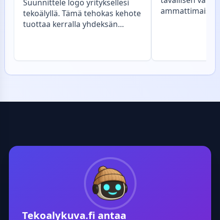
tavallisen valok
Suunnittele logo yrityksellesi
ammattimaiseksi
tekoälyllä. Tämä tehokas kehote
karikatyyriksi, 
tuottaa kerralla yhdeksän
henkilön persoo
tekstitöntä ja modernia
hyväntuulisen li
logokonseptia, mikä nopeuttaa
Lopputuloksena
brändin ideointia. Selkeä 3x3-
herättävä ja ko
ruudukko ja valkoinen tausta
karikatyyri, joka
korostavat värikkäitä
täydellisesti pe
yksityiskohtia. Voit hyödyntää
profiilikuvaksi, u
samaa rakennetta mille tahansa
tai piristykseksi
toimialalle: vaihda vain
Tekoäly hoitaa 
vaatealan tilalle esimerkiksi
taiteellisen työ
ravintola-ala tai
säilyttäen silti 
kauneudenhoito, ja saat heti
tunnistettavuud
uusia, visuaalisesti vaikuttavia
vaihtoehtoja.
Tekoalykuva.fi
antaa