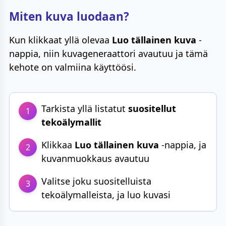
Miten kuva luodaan?
Kun klikkaat yllä olevaa
Luo tällainen kuva
-
nappia, niin kuvageneraattori avautuu ja tämä
kehote on valmiina käyttöösi.
Tarkista yllä listatut
suositellut
1
tekoälymallit
Klikkaa
Luo tällainen kuva
-nappia, ja
2
kuvanmuokkaus avautuu
Valitse joku suositelluista
3
tekoälymalleista, ja luo kuvasi