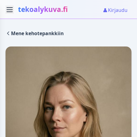
tekoalykuva.fi
Kirjaudu
Mene kehotepankkiin