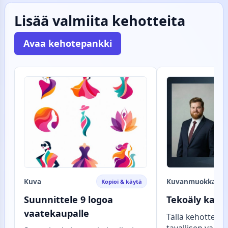
Lisää valmiita kehotteita
Avaa kehotepankki
Kuva
Kuvanmuokkaus
Kopioi & käytä
Suunnittele 9 logoa
Tekoäly karik
vaatekaupalle
Tällä kehotteel