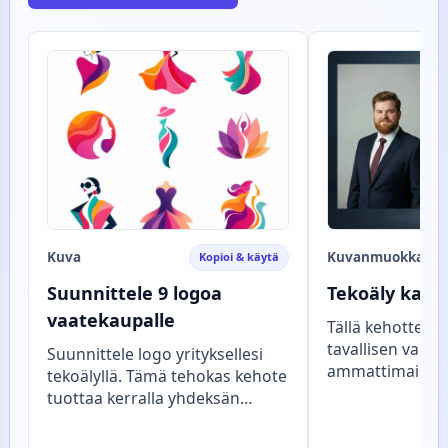
Kuva
Kuvanmuokkaus
Kopioi & käytä
Suunnittele 9 logoa
Tekoäly karik
vaatekaupalle
Tällä kehotteel
tavallisen valok
Suunnittele logo yrityksellesi
ammattimaiseksi
tekoälyllä. Tämä tehokas kehote
karikatyyriksi, 
tuottaa kerralla yhdeksän
henkilön persoo
tekstitöntä ja modernia
hyväntuulisen li
logokonseptia, mikä nopeuttaa