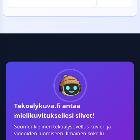
Lopputuloksena
brändin ideointia. Selkeä 3x3-
herättävä ja ko
ruudukko ja valkoinen tausta
karikatyyri, joka
korostavat värikkäitä
täydellisesti pe
yksityiskohtia. Voit hyödyntää
profiilikuvaksi, u
samaa rakennetta mille tahansa
tai piristykseksi
toimialalle: vaihda vain
Tekoäly hoitaa 
vaatealan tilalle esimerkiksi
taiteellisen työ
ravintola-ala tai
säilyttäen silti 
kauneudenhoito, ja saat heti
tunnistettavuud
uusia, visuaalisesti vaikuttavia
vaihtoehtoja.
Tekoalykuva.fi
antaa
mielikuvituksellesi siivet!
Suomenkielinen tekoälysovellus kuvien ja
videoiden luomiseen. Ilmainen kokeilu.