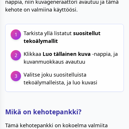
nappia, niin kuvageneraattori avautuu ja tämä
kehote on valmiina käyttöösi.
Tarkista yllä listatut
suositellut
1
tekoälymallit
Klikkaa
Luo tällainen kuva
-nappia, ja
2
kuvanmuokkaus avautuu
Valitse joku suositelluista
3
tekoälymalleista, ja luo kuvasi
Mikä on kehotepankki?
Tämä kehotepankki on kokoelma valmiita