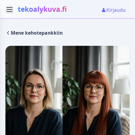
tekoalykuva.fi
Kirjaudu
Mene kehotepankkiin