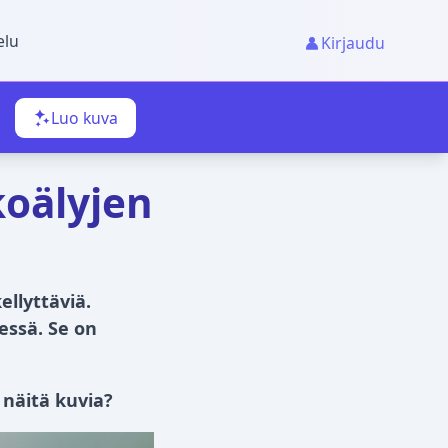
elu
Kirjaudu
Luo kuva
koälyjen
ellyttäviä.
essä. Se on
 näitä kuvia?