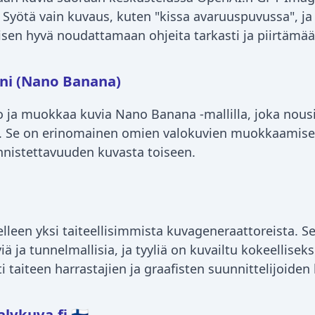
Syötä vain kuvaus, kuten "kissa avaruuspuvussa", ja 
yisen hyvä noudattamaan ohjeita tarkasti ja piirtämää
ni (Nano Banana)
 ja muokkaa kuvia Nano Banana -mallilla, joka nous
. Se on erinomainen omien valokuvien muokkaamiseen
nnistettavuuden kuvasta toiseen.
lleen yksi taiteellisimmista kuvageneraattoreista. S
iä ja tunnelmallisia, ja tyyliä on kuvailtu kokeelliseks
ti taiteen harrastajien ja graafisten suunnittelijoide
lykuva.fi 🇫🇮