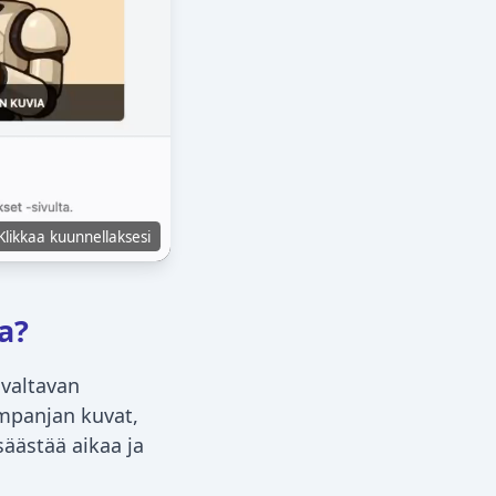
Klikkaa kuunnellaksesi
a?
 valtavan
mpanjan kuvat,
säästää aikaa ja