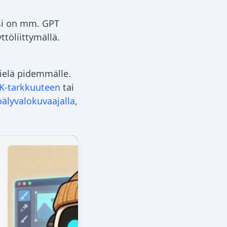
si on mm. GPT
töliittymällä.
vielä pidemmälle.
K-tarkkuuteen
tai
oälyvalokuvaajalla
,