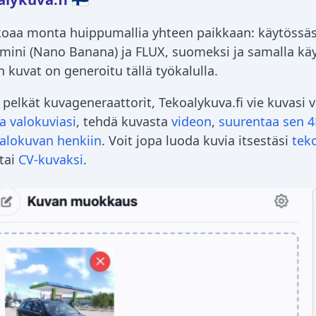
oaa monta huippumallia yhteen paikkaan: käytössä
ini (Nano Banana) ja FLUX, suomeksi ja samalla käyt
 kuvat on generoitu tällä työkalulla.
pelkät kuvageneraattorit, Tekoalykuva.fi vie kuvasi 
 valokuviasi
, tehdä kuvasta
videon
,
suurentaa sen 4
alokuvan henkiin
. Voit jopa luoda kuvia itsestäsi
tek
tai
CV-kuvaksi
.