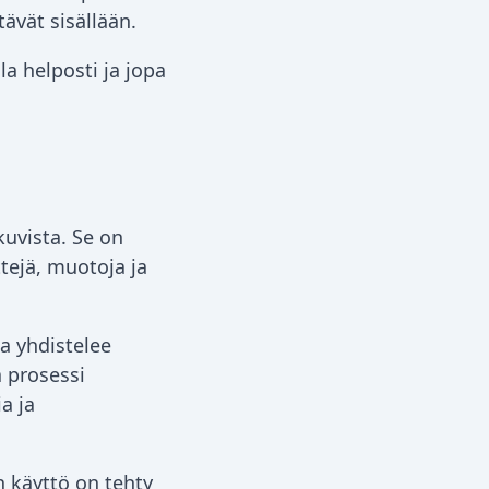
ävät sisällään.
la helposti ja jopa
kuvista. Se on
tejä, muotoja ja
a yhdistelee
 prosessi
a ja
 käyttö on tehty