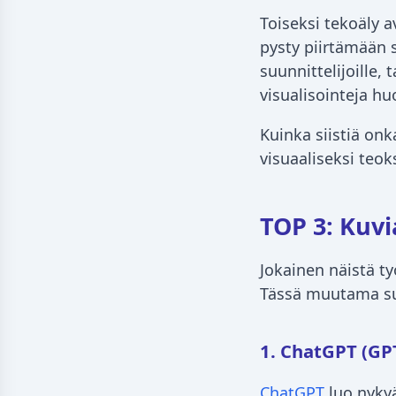
Toiseksi tekoäly a
pysty piirtämään s
suunnittelijoille, t
visualisointeja 
Kuinka siistiä onk
visuaaliseksi teok
TOP 3: Kuvi
Jokainen näistä t
Tässä muutama su
1. ChatGPT (GP
ChatGPT
luo nykyä