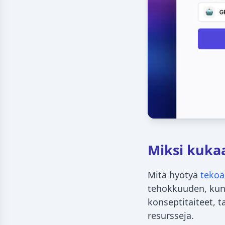
Miksi kukaa
Mitä hyötyä
tekoä
tehokkuuden, kun 
konseptitaiteet, t
resursseja.