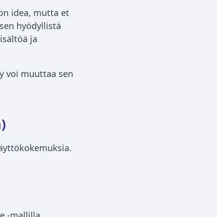
 on idea, mutta et
isen hyödyllistä
sisältöä ja
äly voi muuttaa sen
)
 käyttökokemuksia.
 -mallilla