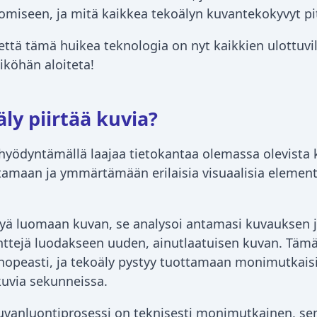
omiseen, ja mitä kaikkea tekoälyn kuvantekokyvyt pit
että tämä huikea teknologia on nyt kaikkien ulottuvil
eiköhän aloiteta!
ly piirtää kuvia?
 hyödyntämällä laajaa tietokantaa olemassa olevista 
tamaan ja ymmärtämään erilaisia visuaalisia element
yä luomaan kuvan, se analysoi antamasi kuvauksen j
ttejä luodakseen uuden, ainutlaatuisen kuvan. Tämä
 nopeasti, ja tekoäly pystyy tuottamaan monimutkaisi
kuvia sekunneissa.
uvanluontiprosessi on teknisesti monimutkainen, sen