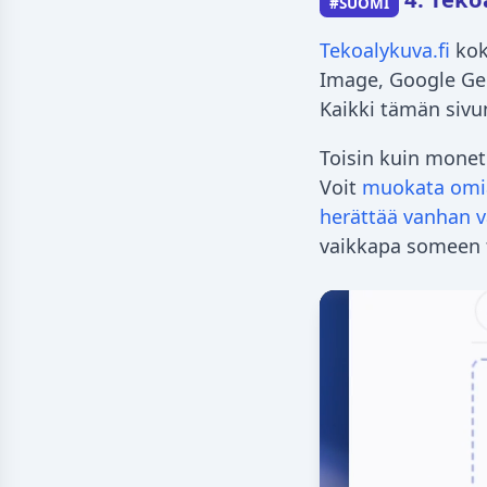
#SUOMI
Tekoalykuva.fi
kok
Image, Google Gem
Kaikki tämän sivun
Toisin kuin monet 
Voit
muokata omia
herättää vanhan v
vaikkapa someen 