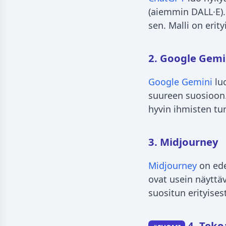
(aiemmin DALL·E). 
sen. Malli on erit
2. Google Gemi
Google Gemini
luo
suureen suosioon
hyvin ihmisten tu
3. Midjourney
Midjourney
on ede
ovat usein näyttäv
suositun erityises
4. Tekoa