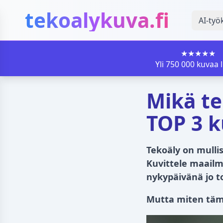
tekoalykuva.fi
AI-työ
★★★★★
Yli 750 000 kuvaa 
Mikä te
TOP 3 k
Tekoäly on mullis
Kuvittele maailm
nykypäivänä jo t
Mutta miten tämä