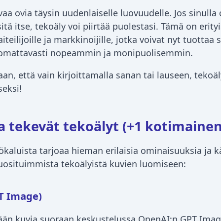
vaa ovia täysin uudenlaiselle luovuudelle. Jos sinulla
itä itse, tekoäly voi piirtää puolestasi. Tämä on erity
aiteilijoille ja markkinoijille, jotka voivat nyt tuottaa 
huomattavasti nopeammin ja monipuolisemmin.
aan, että vain kirjoittamalla sanan tai lauseen, teko
seksi!
a tekevät tekoälyt (+1 kotimainen
yökaluista tarjoaa hieman erilaisia ominaisuuksia ja
osituimmista tekoälyistä kuvien luomiseen:
T Image)
än kuvia suoraan keskustelussa OpenAI:n GPT Image