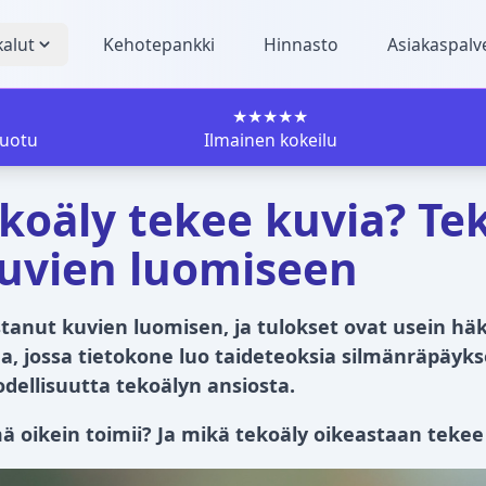
kalut
Kehotepankki
Hinnasto
Asiakaspalv
★★★★★
luotu
Ilmainen kokeilu
koäly tekee kuvia? Te
uvien luomiseen
tanut kuvien luomisen, ja tulokset ovat usein häk
a, jossa tietokone luo taideteoksia silmänräpäyks
odellisuutta tekoälyn ansiosta.
 oikein toimii? Ja mikä tekoäly oikeastaan tekee