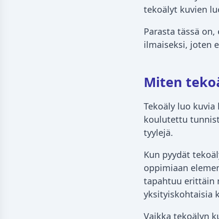
tekoälyt kuvien lu
Parasta tässä on, 
ilmaiseksi, joten 
Miten tekoä
Tekoäly luo kuvia
koulutettu tunnis
tyylejä.
Kun pyydät tekoäl
oppimiaan elemen
tapahtuu erittäin
yksityiskohtaisia 
Vaikka tekoälyn k