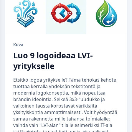
Kuva
Luo 9 logoideaa LVI-
yritykselle
Etsitkö logoa yritykselle? Tämä tehokas kehote
tuottaa kerralla yhdeksän tekstitöntä ja
modernia logokonseptia, mikä nopeuttaa
brändin ideointia. Selkeä 3x3-ruudukko ja
valkoinen tausta korostavat värikkäitä
yksityiskohtia ammattimaisesti. Voit hyödyntää
samaa rakennetta mille tahansa toimialalle:
vaihda vain "LVI-alan" tilalle esimerkiksi IT-ala
tai Ravintola, ja saat heti uusia, visuaalisesti