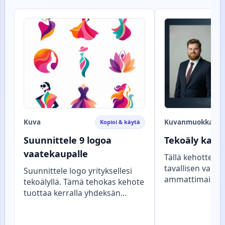
Kuva
Kuvanmuokkaus
Kopioi & käytä
Suunnittele 9 logoa
Tekoäly karik
vaatekaupalle
Tällä kehotteel
tavallisen valok
Suunnittele logo yrityksellesi
ammattimaiseksi
tekoälyllä. Tämä tehokas kehote
karikatyyriksi, 
tuottaa kerralla yhdeksän
henkilön persoo
tekstitöntä ja modernia
hyväntuulisen li
logokonseptia, mikä nopeuttaa
Lopputuloksena