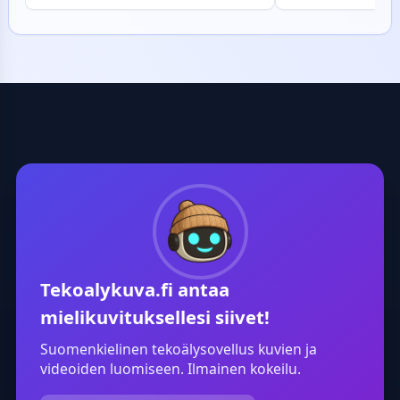
brändin ideointia. Selkeä 3x3-
herättävä ja ko
ruudukko ja valkoinen tausta
karikatyyri, joka
korostavat värikkäitä
täydellisesti pe
yksityiskohtia. Voit hyödyntää
profiilikuvaksi, u
samaa rakennetta mille tahansa
tai piristykseksi
toimialalle: vaihda vain
Tekoäly hoitaa 
vaatealan tilalle esimerkiksi
taiteellisen työ
ravintola-ala tai
säilyttäen silti 
kauneudenhoito, ja saat heti
tunnistettavuud
uusia, visuaalisesti vaikuttavia
vaihtoehtoja.
Tekoalykuva.fi
antaa
mielikuvituksellesi siivet!
Suomenkielinen tekoälysovellus kuvien ja
videoiden luomiseen. Ilmainen kokeilu.