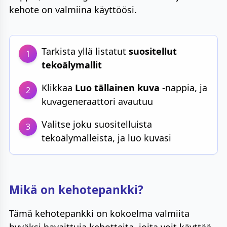
kehote on valmiina käyttöösi.
Tarkista yllä listatut
suositellut
1
tekoälymallit
Klikkaa
Luo tällainen kuva
-nappia, ja
2
kuvageneraattori avautuu
Valitse joku suositelluista
3
tekoälymalleista, ja luo kuvasi
Mikä on kehotepankki?
Tämä kehotepankki on kokoelma valmiita