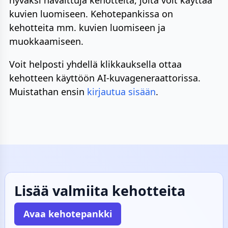
hyväksi havaittuja kehotteita, joita voit käyttää
kuvien luomiseen. Kehotepankissa on
kehotteita mm. kuvien luomiseen ja
muokkaamiseen.
Voit helposti yhdellä klikkauksella ottaa
kehotteen käyttöön AI-kuvageneraattorissa.
Muistathan ensin
kirjautua sisään
.
Lisää valmiita kehotteita
Avaa kehotepankki