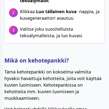
tekoälymallit
Klikkaa
Luo tällainen kuva
-nappia, ja
2
kuvageneraattori avautuu
Valitse joku suositelluista
3
tekoälymalleista, ja luo kuvasi
Mikä on kehotepankki?
Tämä kehotepankki on kokoelma valmiita
hyväksi havaittuja kehotteita, joita voit käyttää
kuvien luomiseen. Kehotepankissa on
kehotteita mm. kuvien luomiseen ja
muokkaamiseen.
Voit helposti yhdellä klikkauksella ottaa