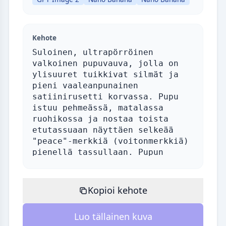
Kehote
Kopioi kehote
Luo tällainen kuva