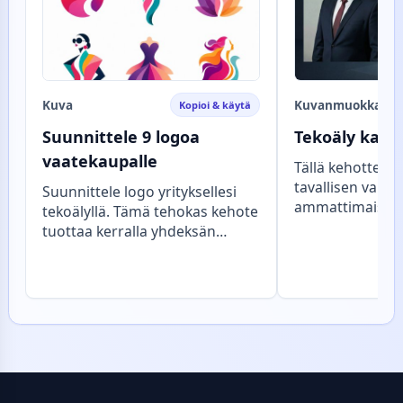
Kuva
Kuvanmuokkaus
Kopioi & käytä
Suunnittele 9 logoa
Tekoäly karik
vaatekaupalle
Tällä kehotteel
tavallisen valok
Suunnittele logo yrityksellesi
ammattimaiseksi
tekoälyllä. Tämä tehokas kehote
karikatyyriksi, 
tuottaa kerralla yhdeksän
henkilön persoo
tekstitöntä ja modernia
hyväntuulisen li
logokonseptia, mikä nopeuttaa
Lopputuloksena
brändin ideointia. Selkeä 3x3-
herättävä ja ko
ruudukko ja valkoinen tausta
karikatyyri, joka
korostavat värikkäitä
täydellisesti pe
yksityiskohtia. Voit hyödyntää
profiilikuvaksi, u
samaa rakennetta mille tahansa
tai piristykseksi
toimialalle: vaihda vain