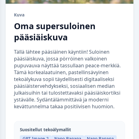
Kuva
Oma supersuloinen
pääsiäiskuva
Tällä lähtee pääsiäinen käyntiin! Suloinen
pääsiäiskuva, jossa pörröinen valkoinen
pupuvauva näyttää tassullaan peace-merkkiä.
Tämä korkealaatuinen, pastellinsävyinen
tekoälykuva sopii täydellisesti digitaaliseksi
pääsiäistervehdykseksi, sosiaalisen median
julkaisuihin tai tulostettavaksi pääsiäiskortiksi
ystävälle. Sydäntälämmittävä ja moderni
kevättunnelma takaa positiivisen huomion.
Suositellut tekoälymallit
GPT Image 2
Nano Banana
Nano Banana