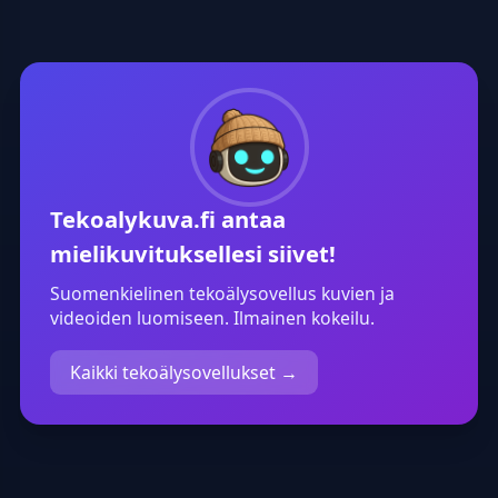
Tekoäly hoitaa 
vaatealan tilalle esimerkiksi
taiteellisen työ
ravintola-ala tai
säilyttäen silti 
kauneudenhoito, ja saat heti
tunnistettavuud
uusia, visuaalisesti vaikuttavia
vaihtoehtoja.
Tekoalykuva.fi
antaa
mielikuvituksellesi siivet!
Suomenkielinen tekoälysovellus kuvien ja
videoiden luomiseen. Ilmainen kokeilu.
Kaikki tekoälysovellukset →