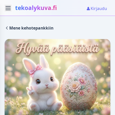
tekoalykuva.fi
Kirjaudu
Mene kehotepankkiin