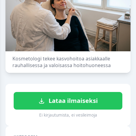
Kosmetologi tekee kasvohoitoa asiakkaalle
rauhallisessa ja valoisassa hoitohuoneessa
Lataa ilmaiseksi
Ei kirjautumista, ei vesileimoja