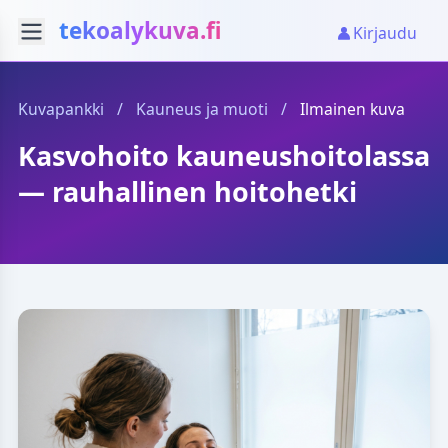
tekoalykuva.fi
Kirjaudu
Kuvapankki
/
Kauneus ja muoti
/
Ilmainen kuva
Kasvohoito kauneushoitolassa
— rauhallinen hoitohetki