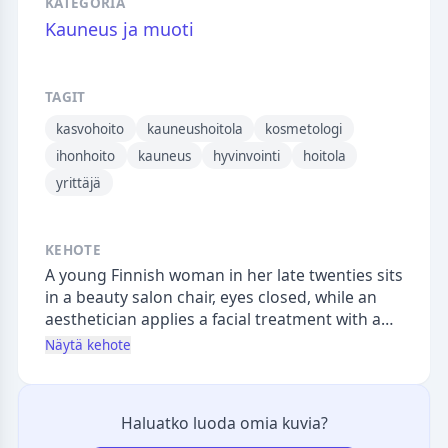
KATEGORIA
Kauneus ja muoti
TAGIT
kasvohoito
kauneushoitola
kosmetologi
ihonhoito
kauneus
hyvinvointi
hoitola
yrittäjä
KEHOTE
A young Finnish woman in her late twenties sits
in a beauty salon chair, eyes closed, while an
aesthetician applies a facial treatment with a
small brush near her jawline. The scene is lit by
Näytä kehote
large frosted windows on the right casting
diffused Finnish winter daylight, creating soft
shadows. The treatment room has white walls,
Haluatko luoda omia kuvia?
a concrete floor, and a simple wooden stool