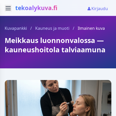
tekoalykuva.fi
Kirjaudu
Kuvapankki
/
Kauneus ja muoti
/
Ilmainen kuva
Meikkaus luonnonvalossa —
kauneushoitola talviaamuna