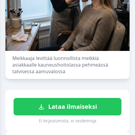
Meikkaaja levittää luonnollista meikkiä
asiakkaalle kauneushoitolassa pehmeässä
talvisessa aamuvalossa
Lataa ilmaiseksi
Ei kirjautumista, ei vesileimoja