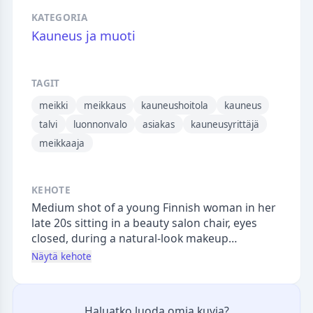
KATEGORIA
Kauneus ja muoti
TAGIT
meikki
meikkaus
kauneushoitola
kauneus
talvi
luonnonvalo
asiakas
kauneusyrittäjä
meikkaaja
KEHOTE
Medium shot of a young Finnish woman in her
late 20s sitting in a beauty salon chair, eyes
closed, during a natural-look makeup
application. The makeup artist stands slightly
Näytä kehote
behind her, one hand gently tilting the client's
chin upward, holding a fluffy brush in the other.
Morning light pours through a large frosted
Haluatko luoda omia kuvia?