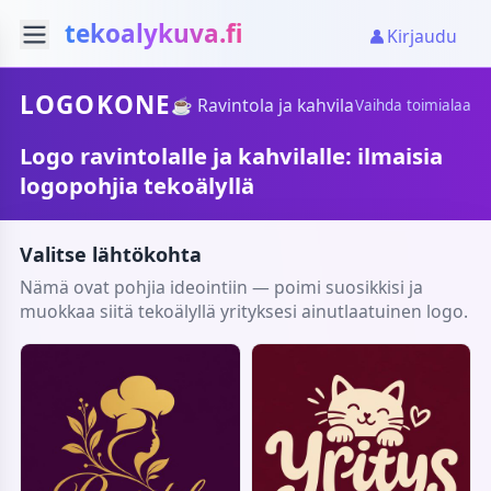
tekoalykuva.fi
Kirjaudu
LOGOKONE
☕ Ravintola ja kahvila
Vaihda toimialaa
Logo ravintolalle ja kahvilalle: ilmaisia
logopohjia tekoälyllä
Valitse lähtökohta
Nämä ovat pohjia ideointiin — poimi suosikkisi ja
muokkaa siitä tekoälyllä yrityksesi ainutlaatuinen logo.