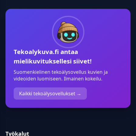
Tekoalykuva.fi
antaa
mielikuvituksellesi siivet!
Suomenkielinen tekoälysovellus kuvien ja
videoiden luomiseen. Ilmainen kokeilu.
Kaikki tekoälysovellukset →
Työkalut