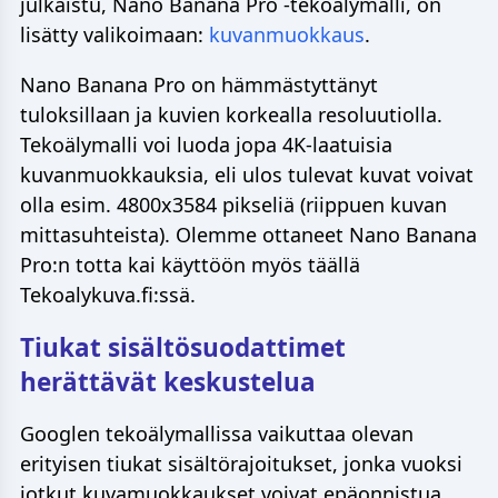
julkaistu, Nano Banana Pro -tekoälymalli, on
lisätty valikoimaan:
kuvanmuokkaus
.
Nano Banana Pro on hämmästyttänyt
tuloksillaan ja kuvien korkealla resoluutiolla.
Tekoälymalli voi luoda jopa 4K-laatuisia
kuvanmuokkauksia, eli ulos tulevat kuvat voivat
olla esim. 4800x3584 pikseliä (riippuen kuvan
mittasuhteista). Olemme ottaneet Nano Banana
Pro:n totta kai käyttöön myös täällä
Tekoalykuva.fi:ssä.
Tiukat sisältösuodattimet
herättävät keskustelua
Googlen tekoälymallissa vaikuttaa olevan
erityisen tiukat sisältörajoitukset, jonka vuoksi
jotkut kuvamuokkaukset voivat epäonnistua.